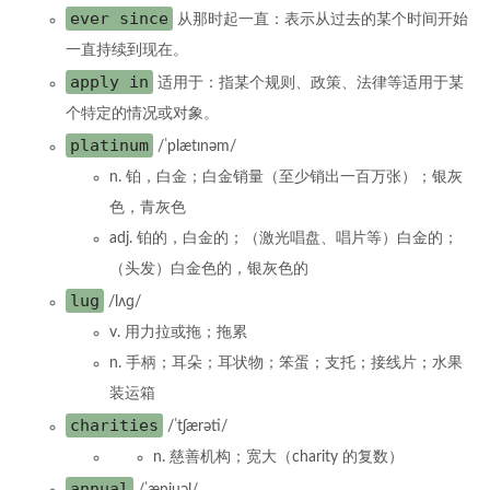
ever since
从那时起一直：表示从过去的某个时间开始
一直持续到现在。
apply in
适用于：指某个规则、政策、法律等适用于某
个特定的情况或对象。
platinum
/ˈplætɪnəm/
n. 铂，白金；白金销量（至少销出一百万张）；银灰
色，青灰色
adj. 铂的，白金的；（激光唱盘、唱片等）白金的；
（头发）白金色的，银灰色的
lug
/lʌɡ/
v. 用力拉或拖；拖累
n. 手柄；耳朵；耳状物；笨蛋；支托；接线片；水果
装运箱
charities
/ˈtʃærəti/
n. 慈善机构；宽大（charity 的复数）
annual
/ˈænjuəl/