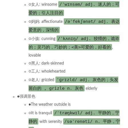
/ˈwɪnsəm/ adj. 迷人的；可
○女人: winsome
爱的；引人注目的
/əˈfekʃənət/ adj. 表达
○妈妈: affectionate
爱意的，深情的
/ˈkʌnɪŋ/ adj. 狡猾的，诡诈
○小孩: cunning
的；灵巧的，巧妙的；<美>可爱的，好看的
,
lovable
○黑人: dark-skinned
○工人: wholehearted
ˈɡrɪzld/ adj. 灰色的；头发
○老人: grizzled
斑白的 , grizle n. 灰色
elderly
●强调景色
●The weather outside is
/ˈtræŋkwɪl/ adj. 平静的，宁
○It is tranquil
静的
/səˈrenəti/ n. 平静，宁
with serenity