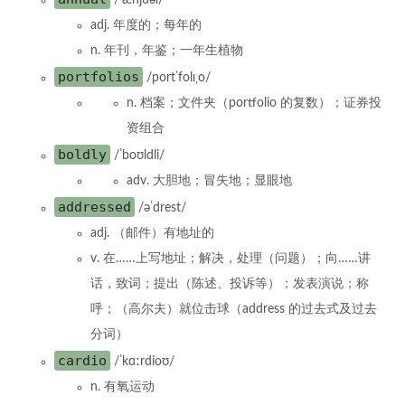
adj. 年度的；每年的
n. 年刊，年鉴；一年生植物
portfolios
/portˈfolɪˌo/
n. 档案；文件夹（portfolio 的复数）；证券投
资组合
boldly
/ˈboʊldli/
adv. 大胆地；冒失地；显眼地
addressed
/əˈdrest/
adj. （邮件）有地址的
v. 在……上写地址；解决，处理（问题）；向……讲
话，致词；提出（陈述、投诉等）；发表演说；称
呼；（高尔夫）就位击球（address 的过去式及过去
分词）
cardio
/ˈkɑːrdioʊ/
n. 有氧运动