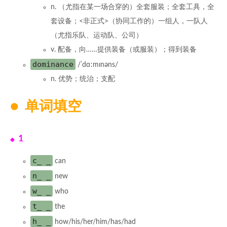
n. （尤指在某一场合穿的）全套服装；全套工具，全
套设备；<非正式>（协同工作的）一组人，一队人
（尤指乐队、运动队、公司）
v. 配备，向……提供装备（或服装）；得到装备
dominance
/ˈdɑːmɪnəns/
n. 优势；统治；支配
单词填空
1
c_ _
can
n_ _
new
w_ _
who
t_ _
the
h_ _
how/his/her/him/has/had