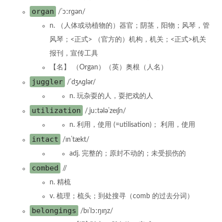
organ
/ˈɔːrɡən/
n. （人体或动植物的）器官；阴茎，阳物；风琴，管
风琴；<正式> （官方的）机构，机关；<正式>机关
报刊，宣传工具
【名】 （Organ）（英）奥根（人名）
juggler
/ˈdʒʌɡlər/
n. 玩杂耍的人，耍把戏的人
utilization
/ˌjuːtələˈzeɪʃn/
n. 利用，使用 (=utilisation)； 利用，使用
intact
/ɪnˈtækt/
adj. 完整的；原封不动的；未受损伤的
combed
//
n. 精梳
v. 梳理；梳头；到处搜寻（comb 的过去分词）
belongings
/bɪˈlɔːŋɪŋz/