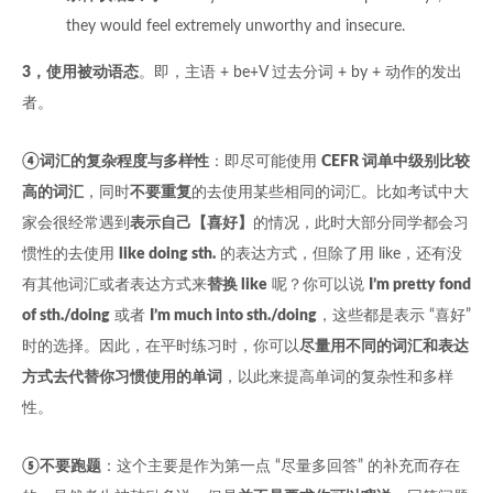
they would feel extremely unworthy and insecure.
3，使用被动语态
。即，主语 + be+V 过去分词 + by + 动作的发出
者。
④词汇的复杂程度与多样性
：即尽可能使用
CEFR 词单中级别比较
高的词汇
，同时
不要重复
的去使用某些相同的词汇。比如考试中大
家会很经常遇到
表示自己【喜好】
的情况，此时大部分同学都会习
惯性的去使用
like doing sth.
的表达方式，但除了用 like，还有没
有其他词汇或者表达方式来
替换 like
呢？你可以说
I’m pretty fond
of sth./doing
或者
I’m much into sth./doing
，这些都是表示 “喜好”
时的选择。因此，在平时练习时，你可以
尽量用不同的词汇和表达
方式去代替你习惯使用的单词
，以此来提高单词的复杂性和多样
性。
⑤不要跑题
：这个主要是作为第一点 “尽量多回答” 的补充而存在