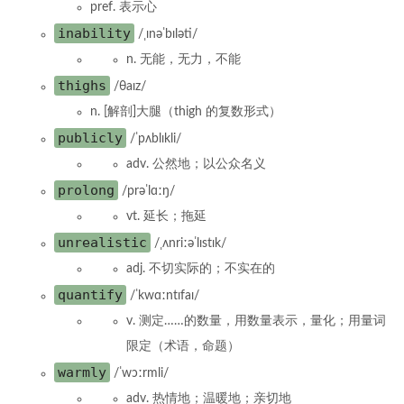
pref. 表示心
inability
/ˌɪnəˈbɪləti/
n. 无能，无力，不能
thighs
/θaɪz/
n. [解剖]大腿（thigh 的复数形式）
publicly
/ˈpʌblɪkli/
adv. 公然地；以公众名义
prolong
/prəˈlɑːŋ/
vt. 延长；拖延
unrealistic
/ˌʌnriːəˈlɪstɪk/
adj. 不切实际的；不实在的
quantify
/ˈkwɑːntɪfaɪ/
v. 测定……的数量，用数量表示，量化；用量词
限定（术语，命题）
warmly
/ˈwɔːrmli/
adv. 热情地；温暖地；亲切地