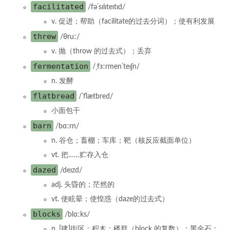
facilitated
/fəˈsɪlɪteɪtɪd/
v. 促进；帮助（facilitate的过去分词）；使有利发展
threw
/θruː/
v. 抛（throw 的过去式）；丢弃
fermentation
/ˌfɜːrmenˈteɪʃn/
n. 发酵
flatbread
/ˈflætbred/
小面包干
barn
/bɑːrn/
n. 谷仓；畜棚；车库；靶（核反应截面单位）
vt. 把……贮存入仓
dazed
/deɪzd/
adj. 头昏的；茫然的
vt. 使眩晕；使惶惑（daze的过去式）
blocks
/blɑːks/
n. [建]街区；积木；楼群（block 的复数）；黑金石；