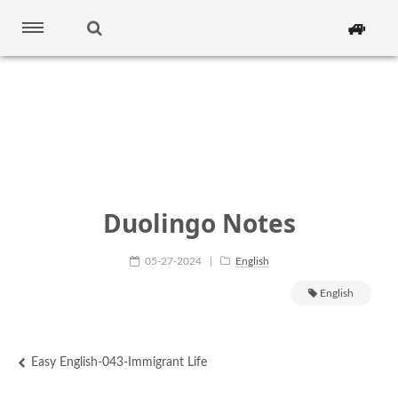
🚙
Duolingo Notes
05-27-2024
|
English
English
Easy English-043-Immigrant Life