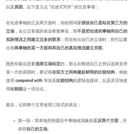
以及
原因
。以下是几点 “论述式写作” 的注意事项：
在论述事物的正反两方面时，你的用词要
假设自己是站在第三方的
立场
，去公正客观的表达客观事实，而
不是把论述的事物和自己的
实际情况之间建立过多的联系
；而在给出自己的立场时，则可以重
点地
将事物的某一方面和和自己的真实情况建立关联
。
既然你最后是要
选择立场站定
的，那么在阐述自己之所以选择支持
某一方的原因时，要记得
在双方之间构建起鲜明的比较结构
，例如
使用
compared with
等涉及
比较结构
的逻辑连接词，以及灵活地使
用
比较级
这一语法点。
最后，记得整个文章使用三段式的表达：
第一段：简单地亮明题目中事物或现象的
正反两个方面
，并
表明
自己的立场
。