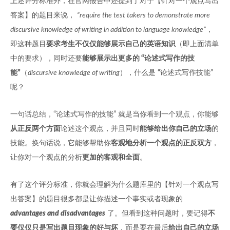
上述评分标准外，在官网报告中还提到了对于【针对一个观点写出
答案】的题目来说，
“require the test takers to demonstrate more
discursive knowledge of writing in addition to language knowledge”
，
即这种题目
要求考生不仅仅能够展示自己的英语知识
（即上面清单
中的要求），同时还要
能够展示出更多的 “论述式写作的技
能”
（
discursive knowledge of writing
），什么是 “论述式写作技能”
呢？
一句话总结，“论述式写作的技能” 就是当你看到一个观点，你能够
从正反两个方面
论述这个观点，并且同时
能够给出你自己的立场
的
技能。换句话说，它能够帮助你
客观地分析一个观点的正反双方
，
让你对一个观点的分析
更加的客观和全面
。
有了这个评分标准，你就会理解为什么题库里的【针对一个观点写
出答案】的题目很多都是让你描述一个事实或者现象的
advantages and disadvantages
了。但看到这种问题时，要记得
不
要仅仅只是写出题目现象的好与坏
，而是要在最后
给出自己的立场