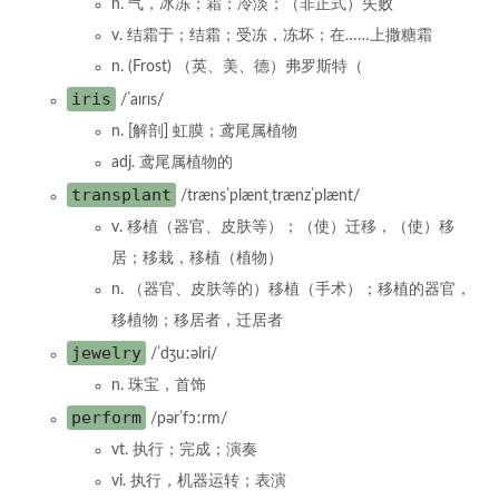
n. 气，冰冻；霜；冷淡；（非正式）失败
v. 结霜于；结霜；受冻，冻坏；在……上撒糖霜
n. (Frost) （英、美、德）弗罗斯特（
iris
/ˈaɪrɪs/
n. [解剖] 虹膜；鸢尾属植物
adj. 鸢尾属植物的
transplant
/trænsˈplæntˌtrænzˈplænt/
v. 移植（器官、皮肤等）；（使）迁移，（使）移
居；移栽，移植（植物）
n. （器官、皮肤等的）移植（手术）；移植的器官，
移植物；移居者，迁居者
jewelry
/ˈdʒuːəlri/
n. 珠宝，首饰
perform
/pərˈfɔːrm/
vt. 执行；完成；演奏
vi. 执行，机器运转；表演