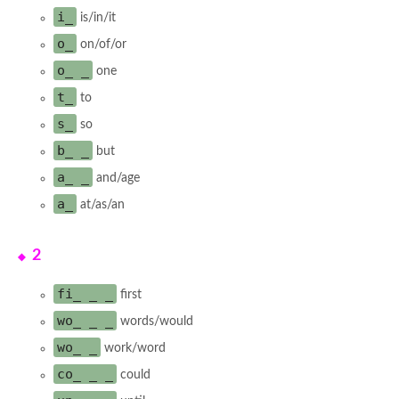
i_
is/in/it
o_
on/of/or
o_ _
one
t_
to
s_
so
b_ _
but
a_ _
and/age
a_
at/as/an
2
fi_ _ _
first
wo_ _ _
words/would
wo_ _
work/word
co_ _ _
could