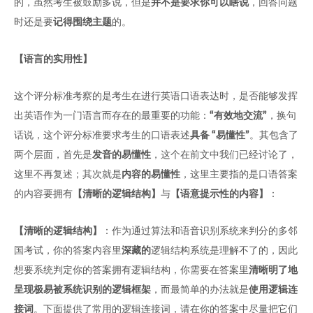
的，虽然考生被鼓励多说，但是
并不是要求你可以瞎说
，回答问题
时还是要
记得围绕主题
的。
【语言的实用性】
这个评分标准考察的是考生在进行英语口语表达时，是否能够发挥
出英语作为一门语言而存在的最重要的功能：
“有效地交流”
，换句
话说，这个评分标准要求考生的口语表述
具备 “易懂性”
。其包含了
两个层面，首先是
发音的易懂性
，这个在前文中我们已经讨论了，
这里不再复述；其次就是
内容的易懂性
，这里主要指的是口语答案
的内容要拥有
【清晰的逻辑结构】
与
【语意提示性的内容】
：
【清晰的逻辑结构】
：作为通过算法和语音识别系统来判分的多邻
国考试，你的答案内容里
深藏的
逻辑结构系统是理解不了的，因此
想要系统判定你的答案拥有逻辑结构，你需要在答案里
清晰明了地
呈现极易被系统识别的逻辑框架
，而最简单的办法就是
使用逻辑连
接词
。下面提供了常用的逻辑连接词，请在你的答案中尽量把它们