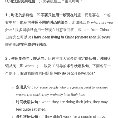
③语法的复杂程度
：只需要抓住三个重点即可：
1，时态的多样性
，即
不要只使用一般现在时态
，而是要在一个答
案中尽可能多的
使用不同的时态的组合
，比如说回答
where are you
from?
很多同学只会用一般现在时态来回答，即 I am from China.
但你完全可以说
I have been living in China for more than 20 years.
即使用
现在完成进行时态
。
2，使用复杂句，即从句。
比较推荐大家多使用
定语从句，时间状
语从句
（即 when…），以及 if 引导的
条件状语从句
。下面各举一
个例子，假设我回答的问题是
why do people have jobs?
定语从句
：
For some people who are getting used to working
around the clock, they probably love their jobs.
时间状语从句
：when they are doing their jobs, they may
feel quite satisfied.
条件状语从句
：if they didn’t work for a couple of days,