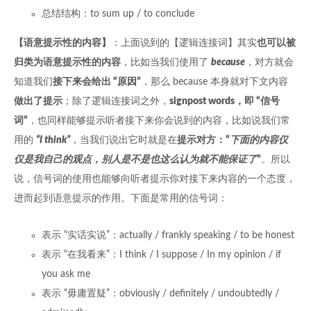
总结结构：to sum up / to conclude
【语意提示性的内容】
：上面说到的【逻辑连接词】其实
也可以被
归类为语意提示性的内容
，比如当我们使用了
because
，对方就会
知道我们
接下来会给出 “原因”
，那么 because 本身就对下文内容
做出了提示
；除了逻辑连接词之外，
signpost words，即 “信号
词”
，也同样能够提示听者接下来你会说到的内容，比如说我们常
用的
“I think”
，当我们说出它时就是在
提示对方：“
下面的内容仅
仅是我自己的观点，别人是不是也这么认为就不能保证了
”
。所以
说，信号词的使用也能够向听者提示你对接下来内容的一个态度，
进而起到语意提示的作用。下面是常用的信号词：
表示 “实话实说”：actually / frankly speaking / to be honest
表示 “在我看来”：I think / I suppose / In my opinion / if
you ask me
表示 “毋庸置疑”：obviously / definitely / undoubtedly /