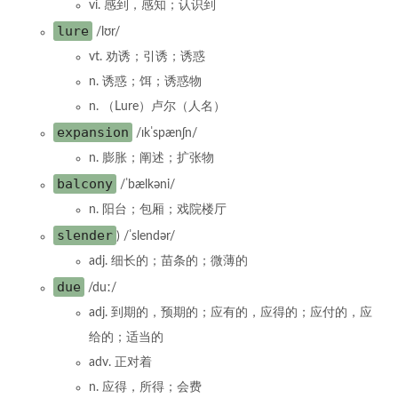
vi. 感到，感知；认识到
lure
/lʊr/
vt. 劝诱；引诱；诱惑
n. 诱惑；饵；诱惑物
n. （Lure）卢尔（人名）
expansion
/ɪkˈspænʃn/
n. 膨胀；阐述；扩张物
balcony
/ˈbælkəni/
n. 阳台；包厢；戏院楼厅
slender
) /ˈslendər/
adj. 细长的；苗条的；微薄的
due
/duː/
adj. 到期的，预期的；应有的，应得的；应付的，应
给的；适当的
adv. 正对着
n. 应得，所得；会费