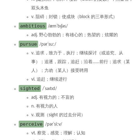
双头木鱼
v. 阻碍；封锁；使成块（block 的三单形式）
ambitious
/æmˈbɪʃəs/
adj. 野心勃勃的；有雄心的；热望的；炫耀的
pursue
/pərˈsuː/
v. 追求，致力于，执行；继续探讨（或追究、从
事）；追逐，跟踪，追赶；沿着……前行；追求（某
人）；力劝（某人）接受聘用
vi. 追赶；继续进行
sighted
/ˈsaɪtɪd/
adj. 有视力的；不盲的
n. 有视力的人
v. 观测（sight 的过去分词）
perceive
/pərˈsiːv/
vt. 察觉，感觉；理解；认知