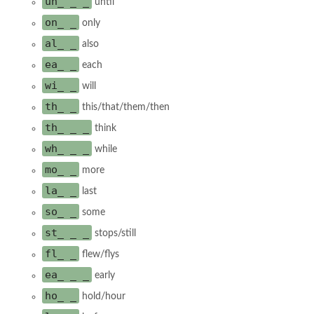
un_ _ _
until
on_ _
only
al_ _
also
ea_ _
each
wi_ _
will
th_ _
this/that/them/then
th_ _ _
think
wh_ _ _
while
mo_ _
more
la_ _
last
so_ _
some
st_ _ _
stops/still
fl_ _
flew/flys
ea_ _ _
early
ho_ _
hold/hour