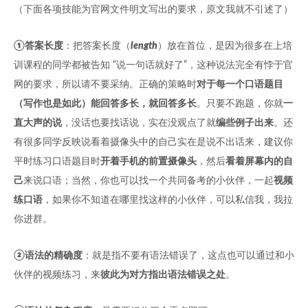
（下面各项技能为官网文件明文写出的要求，原文我就不引述了）
①答案长度
：把答案长度（
length
）放在首位，是因为很多在上培
训课程的同学都被告知 “说一句话就好了”，这种说法完全有悖于官
网的要求，所以请不要采纳。正确的策略时
对于每一个口语题目
（写作也是如此）能回答多长，就回答多长
。只要不跑题，你就
一
直大声的说
，没话也要找话说，实在没观点了就
编些例子出来
。还
有很多同学反映说看着摄像头中的自己实在是说不出话来，建议你
平时练习口语题目时
开着手机的前置摄像头
，然后
看着屏幕内的自
己
来说口语；当然，你也可以找一个共同备考的小伙伴，一起
视频
练口语
，如果你不知道在哪里找这样的小伙伴，可以私信我，我拉
你进群。
②语法的精确度
：就是指不要有语法错误了，这点也可以通过和小
伙伴的视频练习，来
彼此为对方指出语法错误之处
。