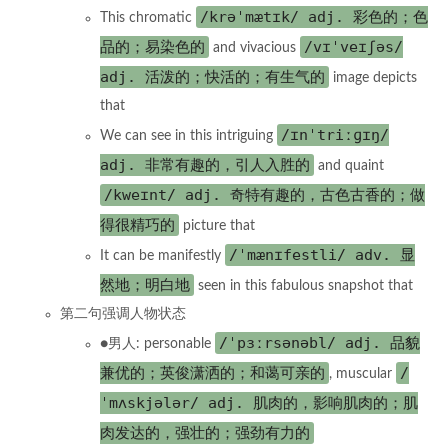
/krəˈmætɪk/ adj. 彩色的；色
This chromatic
品的；易染色的
/vɪˈveɪʃəs/
and vivacious
adj. 活泼的；快活的；有生气的
image depicts
that
/ɪnˈtriːɡɪŋ/
We can see in this intriguing
adj. 非常有趣的，引人入胜的
and quaint
/kweɪnt/ adj. 奇特有趣的，古色古香的；做
得很精巧的
picture that
/ˈmænɪfestli/ adv. 显
It can be manifestly
然地；明白地
seen in this fabulous snapshot that
第二句强调人物状态
/ˈpɜːrsənəbl/ adj. 品貌
●男人: personable
兼优的；英俊潇洒的；和蔼可亲的
/
, muscular
ˈmʌskjələr/ adj. 肌肉的，影响肌肉的；肌
肉发达的，强壮的；强劲有力的