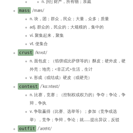
n. [经] 财产，所有物；亲戚
mass
/mæs/
n. 块，团；群众，民众；大量，众多；质量
adj. 群众的，民众的；大规模的，集中的
vi. 聚集起来，聚集
vt. 使集合
crust
/krʌst/
n. 面包皮；（馅饼或比萨饼等的）酥皮；硬外皮，硬
外壳；地壳；<非正式>生活，生计
v. 形成（或结成）硬皮（或硬壳）
contest
/ˈkɑːntest/
n. 比赛，竞赛；（控制权或权力的）争夺；争论，争
辩，争执
v. 争取赢得（比赛、选举等）；参加（竞争或选
举），竞争；争辩，争论；就……提出异议，反驳
outfit
/ˈaʊtfɪt/