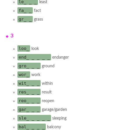
le_ _ _
least
fa_ _
fact
gr_ _
grass
3
loo_
look
end_ _ _ _ _
endanger
gro_ _ _
ground
wor_
work
wit_ _ _
within
res_ _ _
result
reo_ _ _
reopen
gar_ _ _
garage/garden
sle_ _ _ _ _
sleeping
bal_ _ _ _
balcony