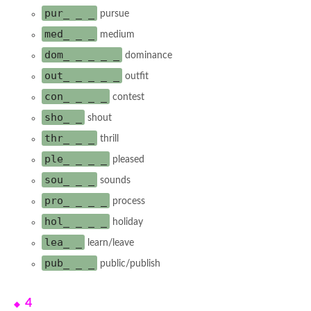
pur_ _ _
pursue
med_ _ _
medium
dom_ _ _ _ _
dominance
out_ _ _ _ _
outfit
con_ _ _ _
contest
sho_ _
shout
thr_ _ _
thrill
ple_ _ _ _
pleased
sou_ _ _
sounds
pro_ _ _ _
process
hol_ _ _ _
holiday
lea_ _
learn/leave
pub_ _ _
public/publish
4