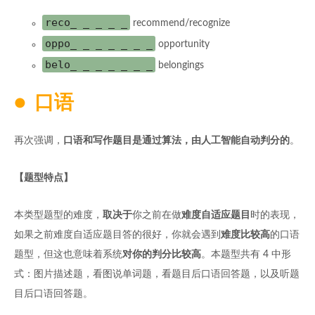
reco_ _ _ _ _
recommend/recognize
oppo_ _ _ _ _ _ _
opportunity
belo_ _ _ _ _ _ _
belongings
口语
再次强调，
口语和写作题目是通过算法，由人工智能自动判分的
。
【题型特点】
本类型题型的难度，
取决于
你之前在做
难度自适应题目
时的表现，
如果之前难度自适应题目答的很好，你就会遇到
难度比较高
的口语
题型，但这也意味着系统
对你的判分比较高
。本题型共有 4 中形
式：图片描述题，看图说单词题，看题目后口语回答题，以及听题
目后口语回答题。